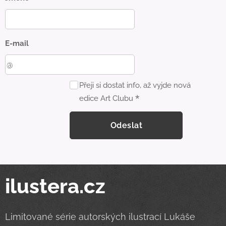
E-mail
Přeji si dostat info, až vyjde nová
edice Art Clubu
Odeslat
ilustera.cz
Limitované série autorských ilustrací Lukáše