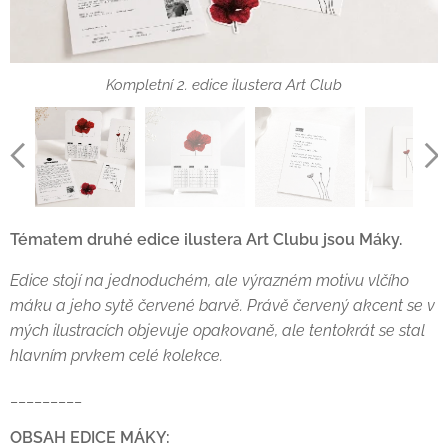
Kompletní 2. edice ilustera Art Club
Kalendář na 3 měsíce
Malý umělecký tisk
Doplňková karta
Samolepka
Tématem druhé edice ilustera Art Clubu jsou Máky.
Edice stojí na jednoduchém, ale výrazném motivu vlčího
máku a jeho sytě červené barvě. Právě červený akcent se v
mých ilustracích objevuje opakovaně, ale tentokrát se stal
Průvodní dopis
hlavním prvkem celé kolekce.
_________
OBSAH EDICE MÁKY: