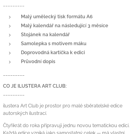
_________
Malý umělecký tisk formátu A6
Malý kalendář na následující 3 měsíce
Stojánek na kalendář
Samolepka s motivem máku
Doprovodná kartička k edici
Průvodní dopis
_________
CO JE ILUSTERA ART CLUB:
_________
ilustera Art Club je prostor pro malé sběratelské edice
autorských ilustrací.
Čtyřikrát do roka připravuji jednu novou tematickou edici.
Každá edice vzniká jako samostatný celek — má vlastní