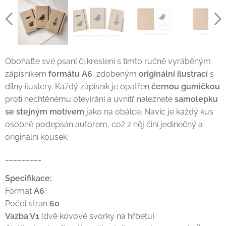
Obohaťte své psaní či kreslení s tímto ručně vyráběným
zápisníkem
formátu A6
, zdobeným
originální ilustrací
s
dílny ilustery. Každý zápisník je opatřen
černou gumičkou
proti nechtěnému otevírání a uvnitř naleznete
samolepku
se stejným motivem
jako na obálce. Navíc je každý kus
osobně podepsán autorem, což z něj činí jedinečný a
originální kousek.
_________
Specifikace:
Formát
A6
Počet stran
60
Vazba V1
(dvě kovové svorky na hřbetu)