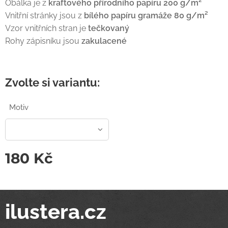
Obálka je z
kraftového přírodního papíru 200 g/m²
Vnitřní stránky jsou z
bílého papíru gramáže 80 g/m²
Vzor vnitřních stran je
tečkovaný
Rohy zápisníku jsou
zakulacené
Zvolte si variantu:
Motiv
180
Kč
ilustera.cz