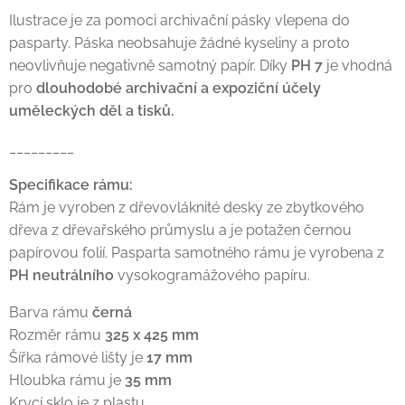
Ilustrace je za pomoci archivační pásky vlepena do
pasparty. Páska neobsahuje žádné kyseliny a proto
neovlivňuje negativně samotný papír. Díky
PH 7
je vhodná
pro
dlouhodobé archivační a expoziční účely
uměleckých děl a tisků.
_________
Specifikace rámu:
Rám je vyroben z dřevovláknité desky ze zbytkového
dřeva z dřevařského průmyslu a je potažen černou
papírovou folií. Pasparta samotného rámu je vyrobena z
PH neutrálního
vysokogramážového papíru.
Barva rámu
černá
Rozměr rámu
325 x 425 mm
Šířka rámové lišty je
17 mm
Hloubka rámu je
35 mm
Krycí sklo je z plastu