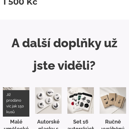
1 500
Kč
A další doplňky už
jste viděli?
Již
prodáno
víc jak 150
kusů
Malé
Autorské
Set 16
Ručně
umělecké
placky s
autorských
vyráběný