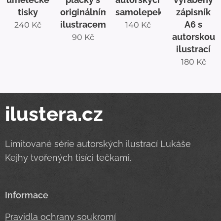
tisky
originálními
samolepek
zápisník
ilustracemi
A6 s
240
Kč
140
Kč
autorskou
90
Kč
ilustrací
180
Kč
ilustera.cz
Limitované série autorských ilustrací Lukáše
Kejhy tvořených tisíci tečkami.
Informace
Pravidla ochrany soukromí