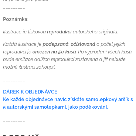
_________
Poznámka:
Ilustrace je tiskovou
reprodukcí
autorského originálu.
Každá ilustrace je
podepsaná
,
očíslovaná
a počet jejich
reprodukcí je
omezen na 50 kusů
. Po vyprodání všech kusů
bude emitace dalších reprodukcí zastavena a již nebude
možné ilustraci zakoupit.
_________
DÁREK K OBJEDNÁVCE:
Ke každé objednávce navíc získáte samolepkový aršík s
5 autorskými samolepkami, jako poděkování.
_________
⠀⠀