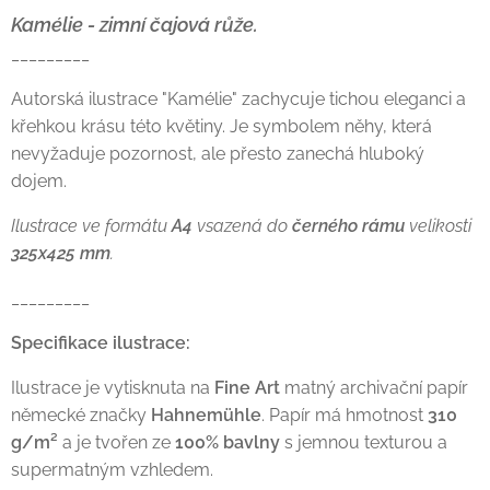
Kamélie - zimní čajová růže.
_________
Autorská ilustrace "Kamélie" zachycuje tichou eleganci a
křehkou krásu této květiny. Je symbolem něhy, která
nevyžaduje pozornost, ale přesto zanechá hluboký
dojem.
Ilustrace ve formátu
A4
vsazená do
černého rámu
velikosti
325x425 mm
.
_________
Specifikace ilustrace:
Ilustrace je vytisknuta na
Fine Art
matný archivační papír
německé značky
Hahnemühle
. Papír má hmotnost
310
g/m²
a je tvořen ze
100% bavlny
s jemnou texturou a
supermatným vzhledem.