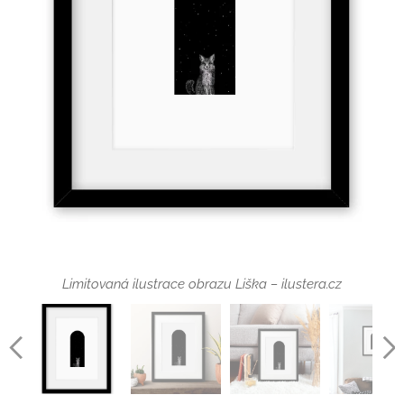
Limitovaná ilustrace obrazu Liška – ilustera.cz
Limitovaná ilustrace obrazu Liška – ilustera.cz
Detail limitované ilustrace obrazu Liška – ilustera.cz
Detail limitované ilustrace obrazu Liška – ilustera.cz
Hloubka rámu je 35 mm
Limitovaná ilustrace obrazu Liška – ilustera.cz
Dárek ke každé objednávce - arch vybraných autorských
Limitovaná ilustrace obrazu Liška – ilustera.cz
samolepek ilustera