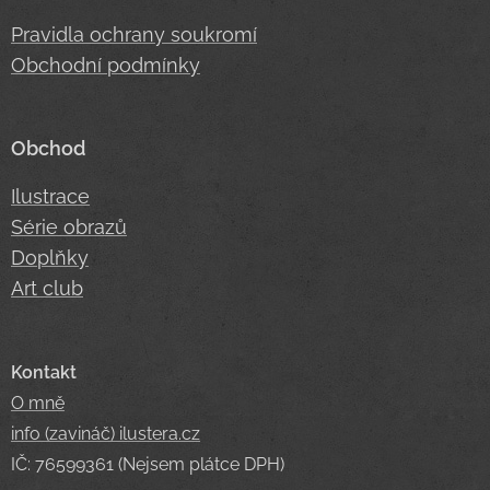
Pravidla ochrany soukromí
Obchodní podmínky
Obchod
Ilustrace
Série obrazů
Doplňky
Art club
Kontakt
O mně
info (zavináč) ilustera.cz
IČ: 76599361 (Nejsem plátce DPH)