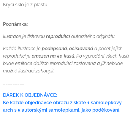
Krycí sklo je z plastu
_________
Poznámka:
Ilustrace je tiskovou
reprodukcí
autorského originálu.
Každá ilustrace je
podepsaná
,
očíslovaná
a počet jejich
reprodukcí je
omezen na 50 kusů
. Po vyprodání všech kusů
bude emitace dalších reprodukcí zastavena a již nebude
možné ilustraci zakoupit.
_________
DÁREK K OBJEDNÁVCE:
Ke každé objednávce obrazu získáte 1 samolepkový
arch s 5 autorskými samolepkami, jako poděkování.
_________
⠀⠀