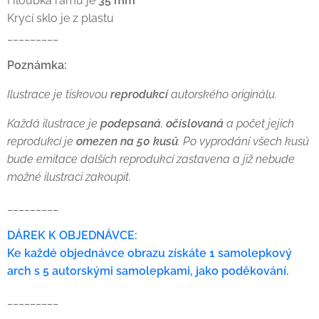
Hloubka rámu je
35 mm
Krycí sklo je z plastu
_________
Poznámka:
Ilustrace je tiskovou
reprodukcí
autorského originálu.
Každá ilustrace je
podepsaná
,
očíslovaná
a počet jejich
reprodukcí je
omezen na 50 kusů
. Po vyprodání všech kusů
bude emitace dalších reprodukcí zastavena a již nebude
možné ilustraci zakoupit.
_________
DÁREK K OBJEDNÁVCE:
Ke každé objednávce obrazu získáte 1 samolepkový
arch s 5 autorskými samolepkami, jako poděkování.
_________
⠀⠀