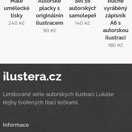
Malé
Autorské
Set 16
Ručně
umělecké
placky s
autorských
vyráběný
tisky
originálními
samolepek
zápisník
ilustracemi
A6 s
240
Kč
140
Kč
autorskou
90
Kč
ilustrací
180
Kč
ilustera.cz
Limitované série autorských ilustrací Lukáše
Kejhy tvořených tisíci tečkami.
Informace