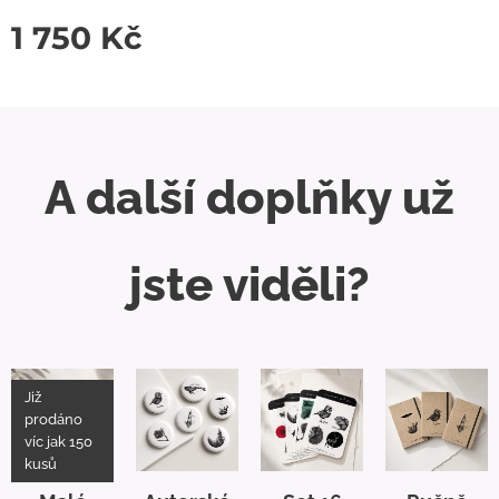
1 750
Kč
A další doplňky už
jste viděli?
Již
prodáno
víc jak 150
kusů