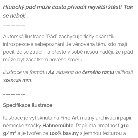
Hluboký pád může často přivodit největší štěstí. Tak
se neboj!
_________
Autorská ilustrace "Pád" zachycuje tichý okamžik
introspekce a sebepoznání. Je věnována těm, kdo mají
pocit, že se ztrácí – a přesto v sobě nesou naději, že i pád
může být začátkem nového směru.
Ilustrace ve formátu
A4
vsazená do
černého rámu
velikosti
325x425 mm
.
_________
Specifikace ilustrace:
Ilustrace je vytisknuta na
Fine Art
matný archivační papír
německé značky
Hahnemühle
. Papír má hmotnost
310
g/m²
a je tvořen ze
100% bavlny
s jemnou texturou a