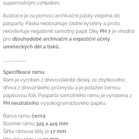
supermatným vzhledem.
Ilustrace je za pomoci archivační pásky vlepena do
pasparty. Páska neobsahuje žádné kyseliny a proto
neovlivňuje negativně samotný papír. Díky
PH 7
je vhodná
pro
dlouhodobé archivační a expoziční účely
uměleckých děl a tisků.
_________
Specifikace rámu:
Rám je vyroben z dřevovláknité desky ze zbytkového
dřeva z dřevařského průmyslu a je potažen černou
papírovou folií. Pasparta samotného rámu je vyrobena z
PH neutrálního
vysokogramážového papíru.
Barva rámu
černá
Rozměr rámu
325 x 425 mm
Šířka rámové lišty je
17 mm