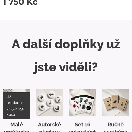
1 750
Kč
A další doplňky už
jste viděli?
Již
prodáno
víc jak 150
kusů
Malé
Autorské
Set 16
Ručně
umělecké
placky s
autorských
vyráběný