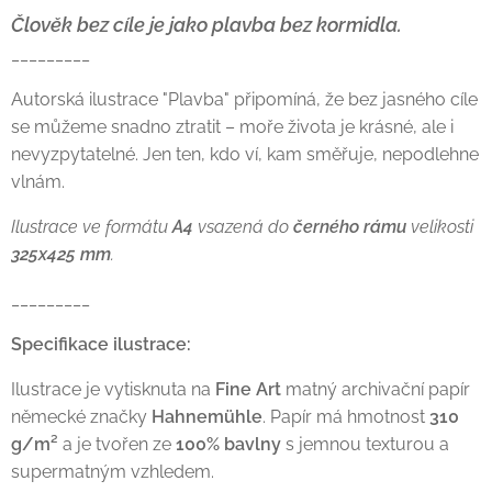
Člověk bez cíle je jako plavba bez kormidla.
_________
Autorská ilustrace "Plavba" připomíná, že bez jasného cíle
se můžeme snadno ztratit – moře života je krásné, ale i
nevyzpytatelné. Jen ten, kdo ví, kam směřuje, nepodlehne
vlnám.
Ilustrace ve formátu
A4
vsazená do
černého rámu
velikosti
325x425 mm
.
_________
Specifikace ilustrace:
Ilustrace je vytisknuta na
Fine Art
matný archivační papír
německé značky
Hahnemühle
. Papír má hmotnost
310
g/m²
a je tvořen ze
100% bavlny
s jemnou texturou a
supermatným vzhledem.