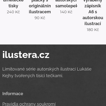
tisky
originálními
samolepek
zápisník
ilustracemi
A6 s
240
Kč
140
Kč
autorskou
90
Kč
ilustrací
180
Kč
ilustera.cz
Limitované série autorských ilustrací Lukáše
Kejhy tvořených tisíci tečkami.
Informace
Pravidla ochrany soukromí