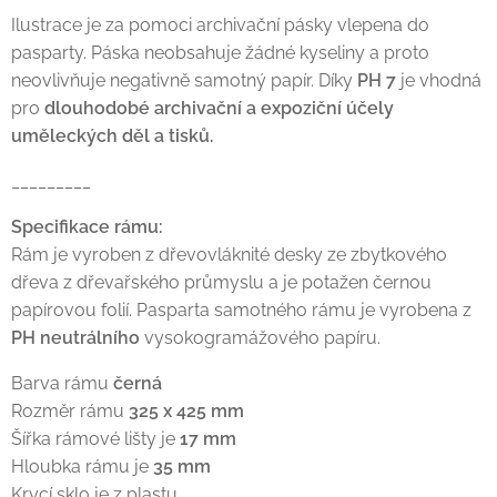
Ilustrace je za pomoci archivační pásky vlepena do
pasparty. Páska neobsahuje žádné kyseliny a proto
neovlivňuje negativně samotný papír. Díky
PH 7
je vhodná
pro
dlouhodobé archivační a expoziční účely
uměleckých děl a tisků.
_________
Specifikace rámu:
Rám je vyroben z dřevovláknité desky ze zbytkového
dřeva z dřevařského průmyslu a je potažen černou
papírovou folií. Pasparta samotného rámu je vyrobena z
PH neutrálního
vysokogramážového papíru.
Barva rámu
černá
Rozměr rámu
325 x 425 mm
Šířka rámové lišty je
17 mm
Hloubka rámu je
35 mm
Krycí sklo je z plastu