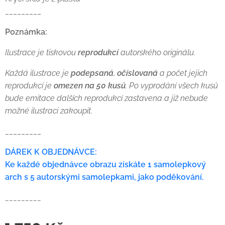
_________
Poznámka:
Ilustrace je tiskovou
reprodukcí
autorského originálu.
Každá ilustrace je
podepsaná
,
očíslovaná
a počet jejich
reprodukcí je
omezen na 50 kusů
. Po vyprodání všech kusů
bude emitace dalších reprodukcí zastavena a již nebude
možné ilustraci zakoupit.
_________
DÁREK K OBJEDNÁVCE:
Ke každé objednávce obrazu získáte 1 samolepkový
arch s 5 autorskými samolepkami, jako poděkování.
_________
⠀⠀
⠀